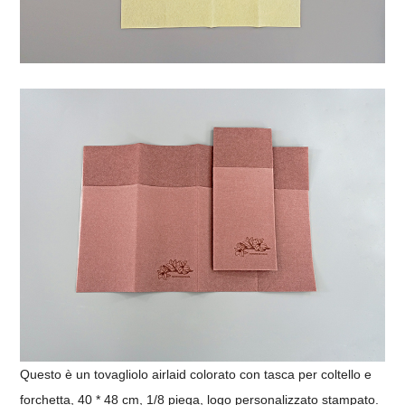
Questo è un tovagliolo airlaid colorato con tasca per coltello e
forchetta, 40 * 48 cm, 1/8 piega, logo personalizzato stampato.