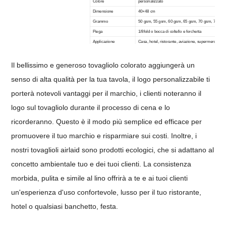
Colore
personalizzato
Dimensione
40×48 cm
Grammo
50 gsm, 55 gsm, 60 gsm, 65 gsm, 70 gsm, 75 gsm
Piega
1/8fold o bocca di coltello e forchetta
Applicazione
Casa, hotel, ristorante, aviazione, supermercato, te
Logo
Stampa personalizzata
Imballaggio
50 pezzi/borsa, 1000 pezzi/cartone
Il bellissimo e generoso tovagliolo colorato aggiungerà un
MOQ
10000 pezzi
senso di alta qualità per la tua tavola, il logo personalizzabile ti
Servizio di esempio
Campione gratuito disponibile
porterà notevoli vantaggi per il marchio, i clienti noteranno il
logo sul tovagliolo durante il processo di cena e lo
ricorderanno.
Questo è il modo più semplice ed efficace per
promuovere il tuo marchio e risparmiare sui costi.
Inoltre, i
nostri tovaglioli airlaid sono prodotti ecologici, che si adattano al
concetto ambientale tuo e dei tuoi clienti.
La consistenza
morbida, pulita e simile al lino offrirà a te e ai tuoi clienti
un'esperienza d'uso confortevole, lusso per il tuo ristorante,
hotel o qualsiasi banchetto, festa.