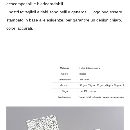
ecocompatibili e biodegradabili.
I nostri tovaglioli airlaid sono belli e generosi, il logo può essere
stampato in base alle esigenze, per garantire un design chiaro,
colori accurati.
Materiale
Polpa di legno cruda
Colore
bianco
Dimensione
33×33 cm
Grammo
50 gsm, 55 gsm, 60 g
sm,
65 gsm, 70 gsm, 75 gsm
Piega
1/4, 1/8
costume
Applicazione
Casa, hotel, ristorante, aviazione
, supermercato, te
Logo
Stampa personalizzata
Imballaggio
50 pezzi/borsa, 1000 pezzi/cartone
MOQ
10000 pezzi
Servizio di esempio
Campione gratuito disponibile