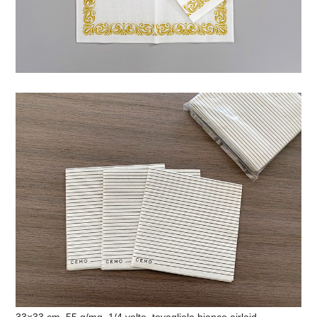
33×33 cm, 55 g/mq, 1/4 volte, tovagliolo bianco airlaid